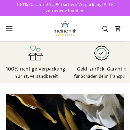
Direkt
100% Garantie! SUPER sichere Verpackung! ALLE
zum
zufriedene Kunden!
Inhalt
100% richtige Verpackung
Geld-zurück-Garantie
In 24 st. versandbereit
für Schäden beim Transport