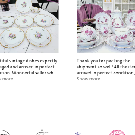
iful vintage dishes expertly
Thank you for packing the
aged and arrived in perfect
shipment so well! All the it
ition. Wonderful seller who I
arrived in perfect condition
d buy from again in a
w more
I must say, the quality exce
Show more
beat. Fast ship. I love them!
my expectations.
k you so much.