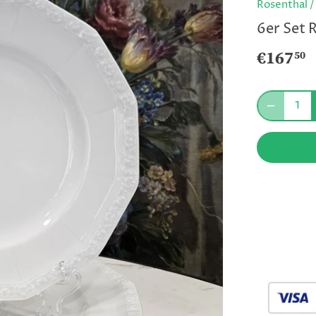
Rosenthal
6er Set 
€167
50