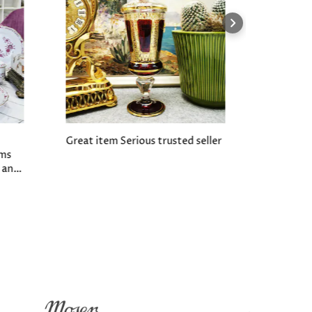
Great item Serious trusted seller
Verywell 
ems
Item con
, and
foto s. T
eded