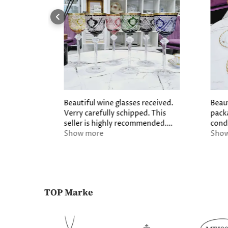
Beautiful wine glasses received.
Beaut
Verry carefully schipped. This
pack
seller is highly recommended.
cond
Leendert Huizer The
Show more
woul
Sho
Netherlands.
heart
Than
TOP Marke