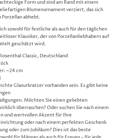
achteckige Form und sind am Rand mit einem
eliefartigen Blumenornament verziert, das sich
 Porzellan abhebt.
ich sowohl für festliche als auch für den täglichen
zeitloser Klassiker, der von Porzellanliebhabern auf
Welt geschätzt wird.
 Rosenthal Classic, Deutschland
tück
r: ~24 cm
ß
eichte Glasurkratzer vorhanden sein. Es gibt keine
ungen
ädigungen. Möchten Sie einen geliebten
irklich überraschen? Oder suchen Sie nach einem
en und wertvollen Akzent für Ihre
nrichtung oder nach einem perfekten Geschenk
ung oder zum Jubiläum? Dies ist das beste
wohl für Männer als auch für Frauen – für jede