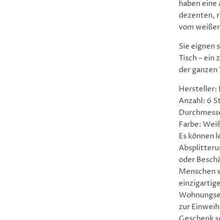
haben eine 
dezenten, r
vom weißen
Sie eignen s
Tisch – ein 
der ganzen 
Hersteller:
Anzahl: 6 S
Durchmesse
Farbe: Wei
Es können l
Absplitter
oder Besch
Menschen w
einzigartig
Wohnungsei
zur Einweih
Geschenk so