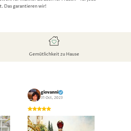
. Das garantieren wir!
Gemütlichkeit zu Hause
giovanni
H
31 Oct, 2023
20 